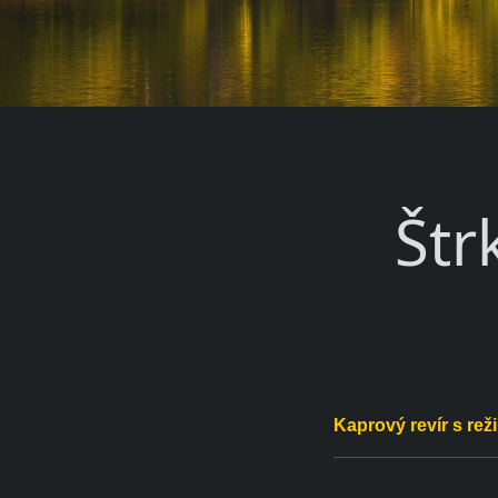
Štr
Kaprový revír s re