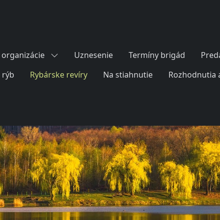
organizácie
Uznesenie
Termíny brigád
Pred
 rýb
Rybárske revíry
Na stiahnutie
Rozhodnutia 