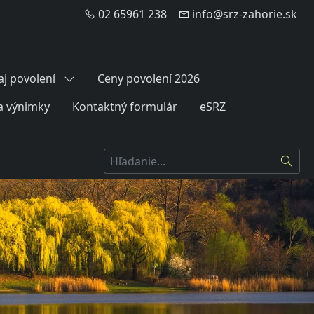
02 65961 238
info@srz-zahorie.sk
aj povolení
Ceny povolení 2026
a výnimky
Kontaktný formulár
eSRZ
Hľadať