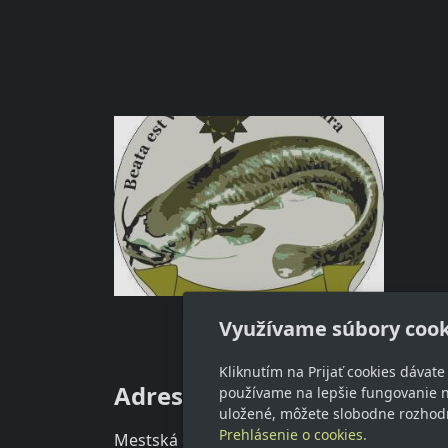
Využívame súbory cook
Kliknutím na Prijať cookies dávat
Adresa
Kon
používame na lepšie fungovanie n
uložené, môžete slobodne rozhodn
Prehlásenie o cookies.
Mestská organizácia Slovenského
info@s