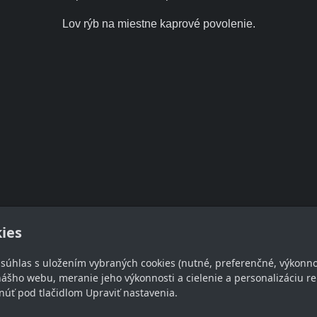
Lov rýb na miestne kaprové povolenie.
ies
e súhlas s uložením vybraných cookies (nutné, preferenčné, výkonn
takt
Sledujte nás
ášho webu, meranie jeho výkonnosti a cielenie a personalizáciu re
úť pod tlačidlom Upraviť nastavenia.
rz-zahorie.sk