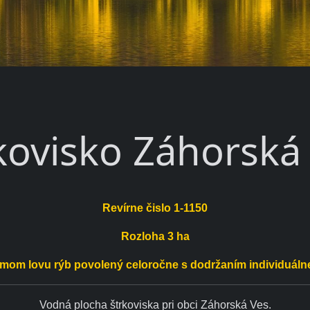
kovisko Záhorská
Revírne čislo 1-1150
Rozloha 3 ha
žimom lovu rýb povolený celoročne s dodržaním individuáln
Vodná plocha štrkoviska pri obci Záhorská Ves.