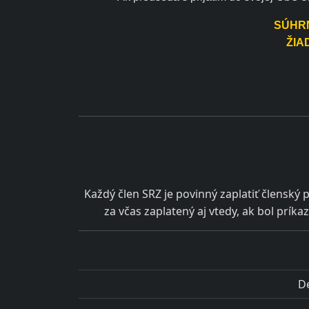
SÚHR
ŽIA
Každý člen SRZ je povinný zaplatiť člensk
za včas zaplatený aj vtedy, ak bol prí
De