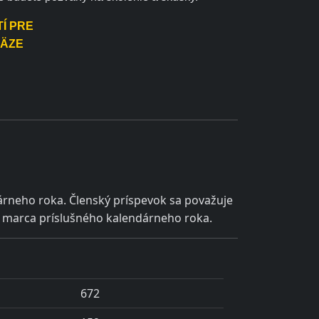
Í PRE
VÄZE
árneho roka.
Členský príspevok sa považuje
1. marca príslušného kalendárneho roka.
672