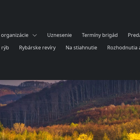
organizácie
Uznesenie
Termíny brigád
Pred
 rýb
Rybárske revíry
Na stiahnutie
Rozhodnutia 