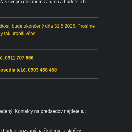
 Vás svojim obsahom zaujmú a budete ich
žitostí bude ukončený dňa 31.5.2026. Prosíme
y tak urobili včas.
.č. 0911 707 666
osedla tel.č. 0903 468 458
radený. Kontakty na predsedov nájdete tu:
e budete pozvaný na školenie a skúšky.