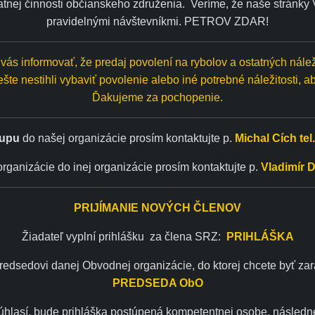
atnej činnosti občianskeho združenia.
Veríme, že naše stránky
pravidelnými návštevníkmi.
PETROV ZDAR!
vás informovať, že predaj povolení na rybolov a ostatných nále
 ešte nestihli vybaviť povolenie alebo iné potrebné náležitosti, ab
Ďakujeme za pochopenie.
tupu
do našej organizácie prosím kontaktujte p.
Michal Cích
tel
rganizácie do inej organizácie prosím kontaktujte p.
Vladimír D
PRIJÍMANIE NOVÝCH ČLENOV
Žiadateľ vyplní prihlášku za člena SRZ:
PRIHLÁŠKA
redsedovi danej Obvodnej organizácie, do ktorej chcete byť za
PREDSEDA ObO
súhlasí, bude prihláška postúpená kompetentnej osobe, následn