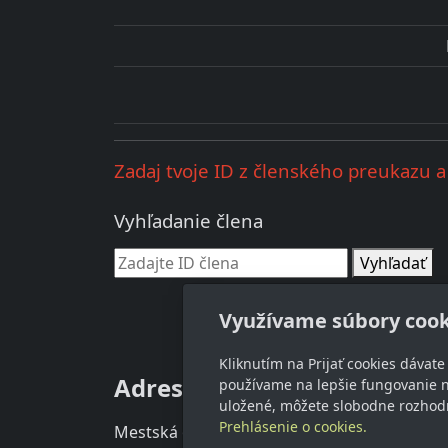
Zadaj tvoje ID z členského preukazu a 
Vyhľadanie člena
Vyhľadať
Využívame súbory cook
Kliknutím na Prijať cookies dávat
Adresa
Kon
používame na lepšie fungovanie n
uložené, môžete slobodne rozhodn
Prehlásenie o cookies.
Mestská organizácia Slovenského
info@s