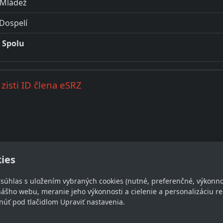
Mládež
Dospelí
Spolu
zisti ID člena eSRZ
ies
e súhlas s uložením vybraných cookies (nutné, preferenčné, výkonn
takt
Sledujte nás
ášho webu, meranie jeho výkonnosti a cielenie a personalizáciu re
úť pod tlačidlom Upraviť nastavenia.
rz-zahorie.sk