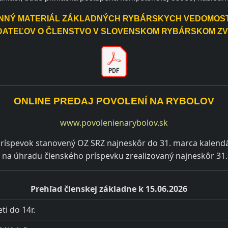
NNÝ MATERIÁL ZÁKLADNÝCH RYBÁRSKYCH VEDOMOST
DATEĽOV O ČLENSTVO V SLOVENSKOM RYBÁRSKOM Z
ONLINE PREDAJ POVOLENÍ NA RYBOLOV
www.povolenienarybolov.sk
ý príspevok stanovený OZ SRZ najneskôr do 31. marca kalend
kaz na úhradu členského príspevku zrealizovaný najneskôr 3
Prehľad členskej základne k 15.06.2026
ti do 14r.