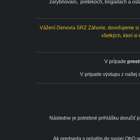
zarybňovaní,
pretekoch, brigádach a ost
Vážení členovia SRZ Záhorie, dovoľujeme si 
všetkých, ktorí si
V prípade
pres
V prípade výstupu z našej o
Následne je potrebné prihlášku doručiť p
Ak predseda s prijatím do svojej ObO 