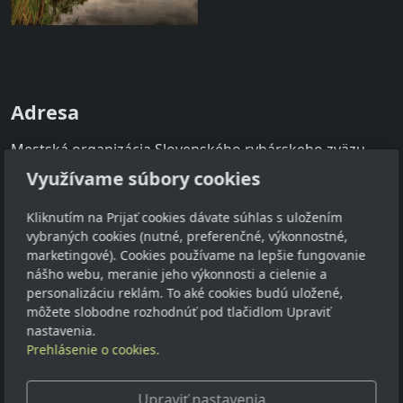
Adresa
Mestská organizácia Slovenského rybárskeho zväzu
Záhorie
Využívame súbory cookies
Staničná 5, 900 51 Zohor
Kliknutím na Prijať cookies dávate súhlas s uložením
Kontakt
vybraných cookies (nutné, preferenčné, výkonnostné,
marketingové). Cookies používame na lepšie fungovanie
info@srz-zahorie.sk
nášho webu, meranie jeho výkonnosti a cielenie a
personalizáciu reklám. To aké cookies budú uložené,
02 65961 238
môžete slobodne rozhodnúť pod tlačidlom Upraviť
nastavenia.
Sledujte nás
Prehlásenie o cookies.
Upraviť nastavenia