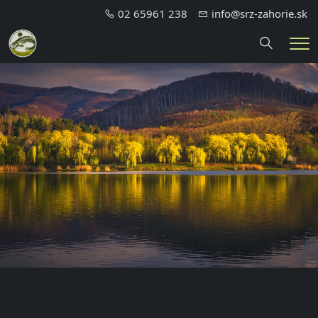
02 65961 238
info@srz-zahorie.sk
Hledání
Me